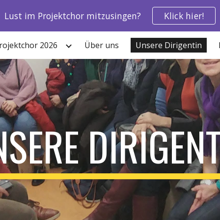
Lust im Projektchor mitzusingen?
Klick hier!
ip to main content
Skip to navigat
rojektchor 2026
Über uns
Unsere Dirigentin
NSERE DIRIGENT