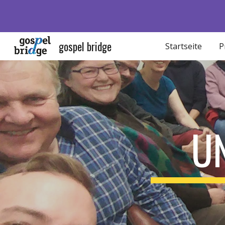
Sk
gospel bridge
Startseite
P
U