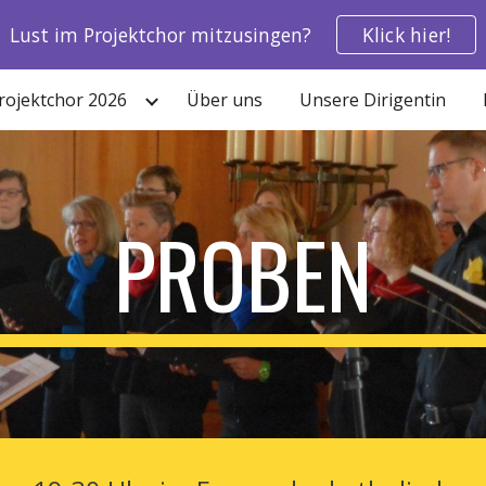
Lust im Projektchor mitzusingen?
Klick hier!
ip to main content
Skip to navigat
rojektchor 2026
Über uns
Unsere Dirigentin
PROBEN